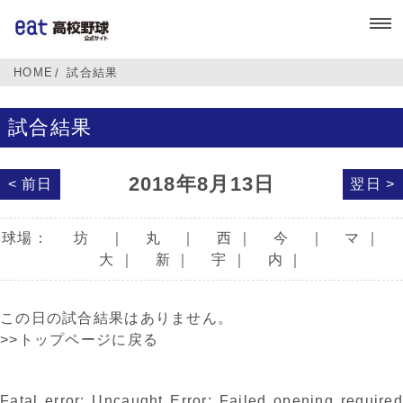
HOME
試合結果
試合結果
2018年8月13日
< 前日
翌日 >
球場：
坊
｜
丸
｜
西
｜
今
｜
マ
｜
大
｜
新
｜
宇
｜
内
｜
この日の試合結果はありません。
>>トップページに戻る
Fatal error
: Uncaught Error: Failed opening required