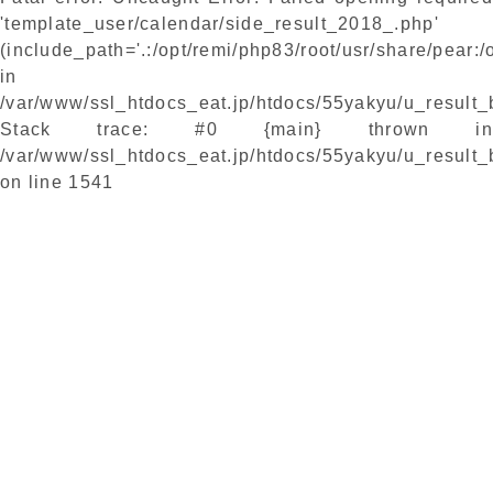
'template_user/calendar/side_result_2018_.php'
(include_path='.:/opt/remi/php83/root/usr/share/pear:/
in
/var/www/ssl_htdocs_eat.jp/htdocs/55yakyu/u_result
Stack trace: #0 {main} thrown in
/var/www/ssl_htdocs_eat.jp/htdocs/55yakyu/u_result
on line
1541