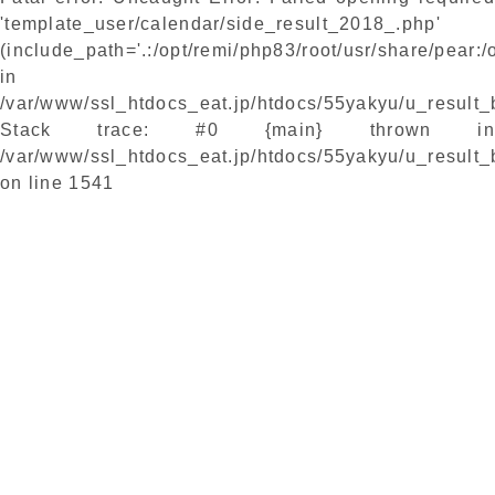
'template_user/calendar/side_result_2018_.php'
(include_path='.:/opt/remi/php83/root/usr/share/pear:/
in
/var/www/ssl_htdocs_eat.jp/htdocs/55yakyu/u_result
Stack trace: #0 {main} thrown in
/var/www/ssl_htdocs_eat.jp/htdocs/55yakyu/u_result
on line
1541