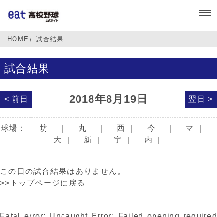
HOME
試合結果
試合結果
2018年8月19日
< 前日
翌日 >
球場：
坊
｜
丸
｜
西
｜
今
｜
マ
｜
大
｜
新
｜
宇
｜
内
｜
この日の試合結果はありません。
>>トップページに戻る
Fatal error
: Uncaught Error: Failed opening required