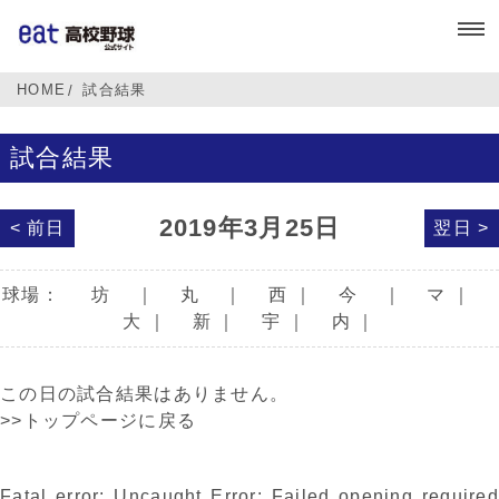
HOME
試合結果
試合結果
2019年3月25日
< 前日
翌日 >
球場：
坊
｜
丸
｜
西
｜
今
｜
マ
｜
大
｜
新
｜
宇
｜
内
｜
この日の試合結果はありません。
>>トップページに戻る
Fatal error
: Uncaught Error: Failed opening required