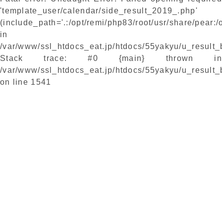
'template_user/calendar/side_result_2019_.php'
(include_path='.:/opt/remi/php83/root/usr/share/pear:/
in
/var/www/ssl_htdocs_eat.jp/htdocs/55yakyu/u_result
Stack trace: #0 {main} thrown in
/var/www/ssl_htdocs_eat.jp/htdocs/55yakyu/u_result
on line
1541