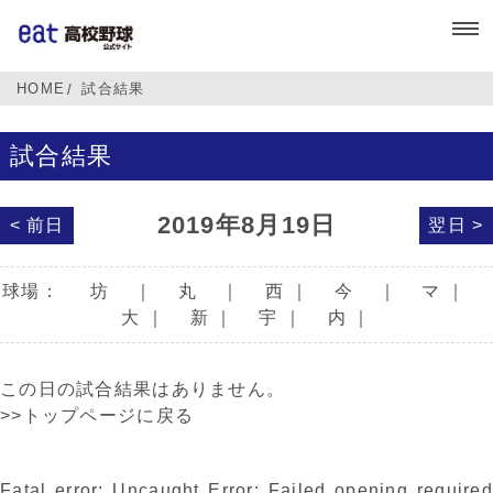
HOME
試合結果
試合結果
2019年8月19日
< 前日
翌日 >
球場：
坊
｜
丸
｜
西
｜
今
｜
マ
｜
大
｜
新
｜
宇
｜
内
｜
この日の試合結果はありません。
>>トップページに戻る
Fatal error
: Uncaught Error: Failed opening required