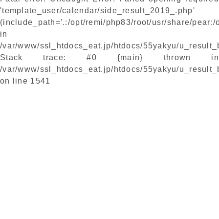
'template_user/calendar/side_result_2019_.php'
(include_path='.:/opt/remi/php83/root/usr/share/pear:/
in
/var/www/ssl_htdocs_eat.jp/htdocs/55yakyu/u_result
Stack trace: #0 {main} thrown in
/var/www/ssl_htdocs_eat.jp/htdocs/55yakyu/u_result
on line
1541