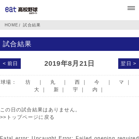
HOME
試合結果
試合結果
2019年8月21日
< 前日
翌日 >
球場：
坊
｜
丸
｜
西
｜
今
｜
マ
｜
大
｜
新
｜
宇
｜
内
｜
この日の試合結果はありません。
>>トップページに戻る
Fatal error
: Uncaught Error: Failed opening required