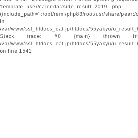
'template_user/calendar/side_result_2019_.php'
(include_path='.:/opt/remi/php83/root/usr/share/pear:/
in
/var/www/ssl_htdocs_eat.jp/htdocs/55yakyu/u_result
Stack trace: #0 {main} thrown in
/var/www/ssl_htdocs_eat.jp/htdocs/55yakyu/u_result
on line
1541