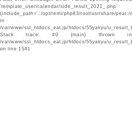
'template_user/calendar/side_result_2021_.php'
(include_path='.:/opt/remi/php83/root/usr/share/pear:/
in
/var/www/ssl_htdocs_eat.jp/htdocs/55yakyu/u_result
Stack trace: #0 {main} thrown in
/var/www/ssl_htdocs_eat.jp/htdocs/55yakyu/u_result
on line
1541