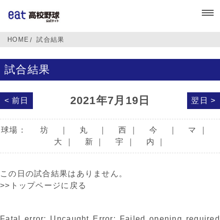
HOME
試合結果
試合結果
2021年7月19日
< 前日
翌日 >
球場：
坊
｜
丸
｜
西
｜
今
｜
マ
｜
大
｜
新
｜
宇
｜
内
｜
この日の試合結果はありません。
>>トップページに戻る
Fatal error
: Uncaught Error: Failed opening required