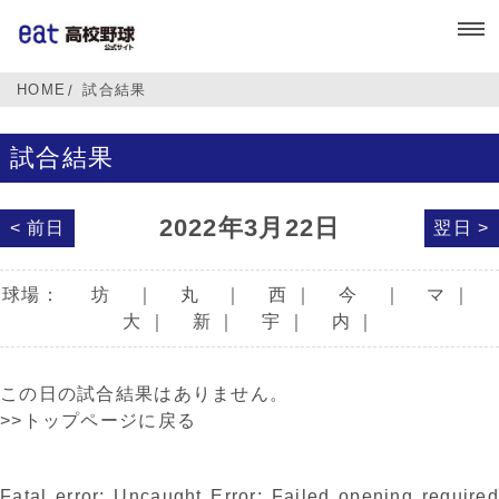
HOME
試合結果
試合結果
2022年3月22日
< 前日
翌日 >
球場：
坊
｜
丸
｜
西
｜
今
｜
マ
｜
大
｜
新
｜
宇
｜
内
｜
この日の試合結果はありません。
>>トップページに戻る
Fatal error
: Uncaught Error: Failed opening required