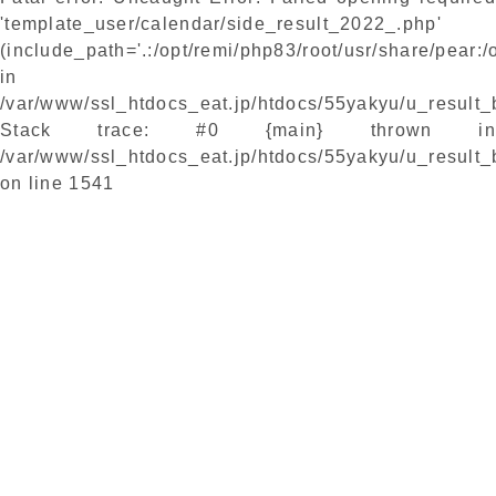
'template_user/calendar/side_result_2022_.php'
(include_path='.:/opt/remi/php83/root/usr/share/pear:/
in
/var/www/ssl_htdocs_eat.jp/htdocs/55yakyu/u_result
Stack trace: #0 {main} thrown in
/var/www/ssl_htdocs_eat.jp/htdocs/55yakyu/u_result
on line
1541