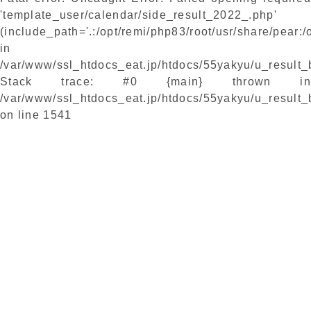
'template_user/calendar/side_result_2022_.php'
(include_path='.:/opt/remi/php83/root/usr/share/pear:/
in
/var/www/ssl_htdocs_eat.jp/htdocs/55yakyu/u_result
Stack trace: #0 {main} thrown in
/var/www/ssl_htdocs_eat.jp/htdocs/55yakyu/u_result
on line
1541