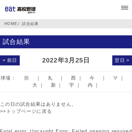
HOME
試合結果
試合結果
2022年3月25日
< 前日
翌日 >
球場：
坊
｜
丸
｜
西
｜
今
｜
マ
｜
大
｜
新
｜
宇
｜
内
｜
この日の試合結果はありません。
>>トップページに戻る
Fatal error
: Uncaught Error: Failed opening required