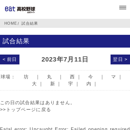
HOME
試合結果
試合結果
2023年7月11日
< 前日
翌日 >
球場：
坊
｜
丸
｜
西
｜
今
｜
マ
｜
大
｜
新
｜
宇
｜
内
｜
この日の試合結果はありません。
>>トップページに戻る
Fatal error
: Uncaught Error: Failed opening required