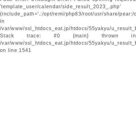
'template_user/calendar/side_result_2023_.php'
(include_path='.:/opt/remi/php83/root/usr/share/pear:/
in
/var/www/ssl_htdocs_eat.jp/htdocs/55yakyu/u_result
Stack trace: #0 {main} thrown in
/var/www/ssl_htdocs_eat.jp/htdocs/55yakyu/u_result
on line
1541