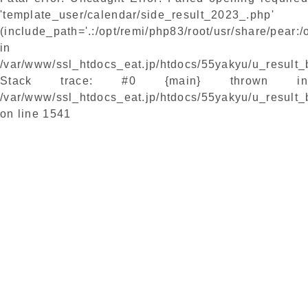
'template_user/calendar/side_result_2023_.php'
(include_path='.:/opt/remi/php83/root/usr/share/pear:/
in
/var/www/ssl_htdocs_eat.jp/htdocs/55yakyu/u_result
Stack trace: #0 {main} thrown in
/var/www/ssl_htdocs_eat.jp/htdocs/55yakyu/u_result
on line
1541