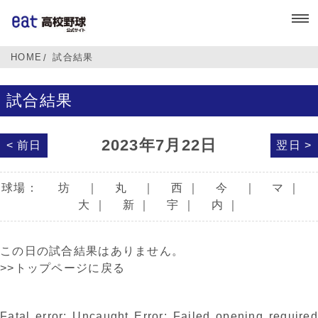
HOME
試合結果
試合結果
2023年7月22日
< 前日
翌日 >
球場：
坊
｜
丸
｜
西
｜
今
｜
マ
｜
大
｜
新
｜
宇
｜
内
｜
この日の試合結果はありません。
>>トップページに戻る
Fatal error
: Uncaught Error: Failed opening required