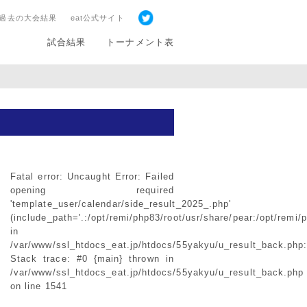
過去の大会結果
eat公式サイト
試合結果
トーナメント表
Fatal error
: Uncaught Error: Failed
opening required
'template_user/calendar/side_result_2025_.php'
(include_path='.:/opt/remi/php83/root/usr/share/pear:/opt/remi/
in
/var/www/ssl_htdocs_eat.jp/htdocs/55yakyu/u_result_back.php
Stack trace: #0 {main} thrown in
/var/www/ssl_htdocs_eat.jp/htdocs/55yakyu/u_result_back.php
on line
1541