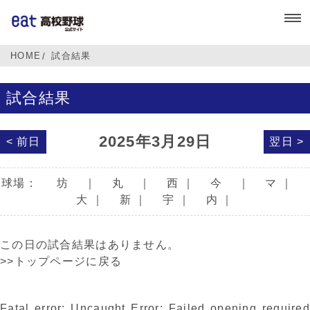
HOME
試合結果
試合結果
2025年3月29日
< 前日
翌日 >
球場：
坊
｜
丸
｜
西
｜
今
｜
マ
｜
大
｜
新
｜
宇
｜
内
｜
この日の試合結果はありません。
>>トップページに戻る
Fatal error
: Uncaught Error: Failed opening required