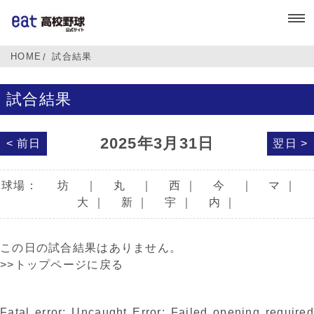
HOME
試合結果
試合結果
2025年3月31日
< 前日
翌日 >
球場：
坊
｜
丸
｜
西
｜
今
｜
マ
｜
大
｜
新
｜
宇
｜
内
｜
この日の試合結果はありません。
>>トップページに戻る
Fatal error
: Uncaught Error: Failed opening required