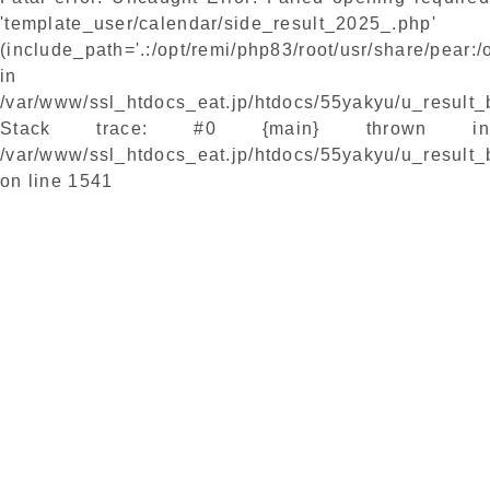
'template_user/calendar/side_result_2025_.php'
(include_path='.:/opt/remi/php83/root/usr/share/pear:/
in
/var/www/ssl_htdocs_eat.jp/htdocs/55yakyu/u_result
Stack trace: #0 {main} thrown in
/var/www/ssl_htdocs_eat.jp/htdocs/55yakyu/u_result
on line
1541