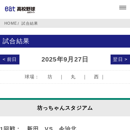
HOME
試合結果
試合結果
2025年9月27日
< 前日
翌日 >
球場：
坊
｜
丸
｜
西
｜
坊っちゃんスタジアム
1回戦： 新田
VS
今治北