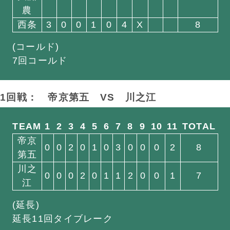
農
西条
3
0
0
1
0
4
X
8
(コールド)
7回コールド
1回戦： 帝京第五
VS
川之江
TEAM
1
2
3
4
5
6
7
8
9
10
11
TOTAL
帝京
0
0
2
0
1
0
3
0
0
0
2
8
第五
川之
0
0
0
2
0
1
1
2
0
0
1
7
江
(延長)
延長11回タイブレーク