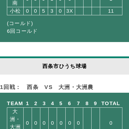
南
小松
0
0
5
3
0
3X
11
(コールド)
6回コールド
西条市ひうち球場
1回戦： 西条
VS
大洲・大洲農
TEAM
1
2
3
4
5
6
7
8
9
TOTAL
大
洲・
0
0
0
0
0
0
0
0
大洲