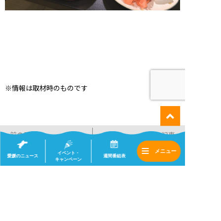
※情報は取材時のものです
前の記事
次の記事
10月11日（土） な
9月27日（土） な
イベント・
愛媛のニュース
週間番組表
るちか！ 店舗情報
キャンペーン
るちか！ 店舗情報
一覧へ