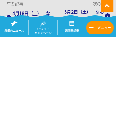
前の記事
次の記事
5月2日（土） なる
4月18日（土） な
ちか！ 店舗情報
るちか！ 店舗情報
イベント・
愛媛のニュース
週間番組表
キャンペーン
一覧へ
会社情報
採用情報
サイトマップ
(c) 2020 eat .