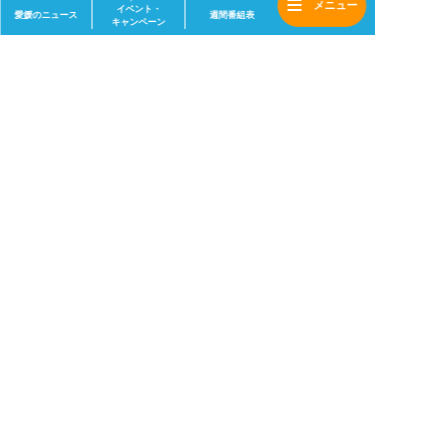
イベント・
愛媛のニュース
週間番組表
キャンペーン
前の記事
次の記事
6月6日（土） なる
5月23日（土） な
ちか！ 店舗情報
るちか！ 店舗情報
一覧へ
会社情報
採用情報
サイトマップ