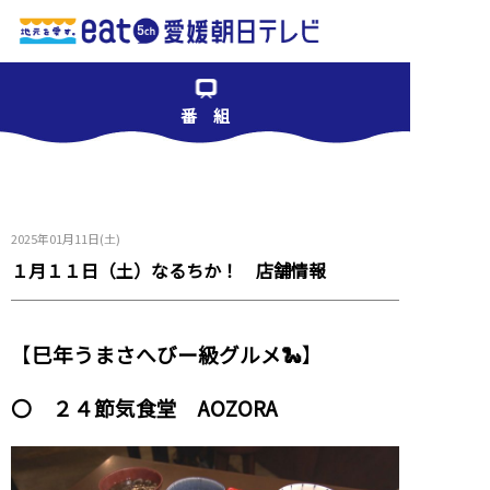
番 組
2025年01月11日(土)
１月１１日（土）なるちか！ 店舗情報
【
巳年うまさへびー級グルメ🐍
】
〇 ２４節気食堂 AOZORA