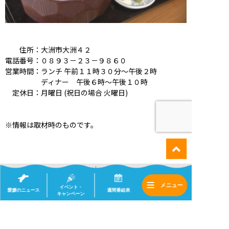
住所：大洲市大洲４２
電話番号：０８９３－２３－９８６０
営業時間：ランチ 午前１１時３０分～午後２時
ディナー 午後６時～午後１０時
定休日：月曜日 (祝日の場合 火曜日)
※情報は取材時のものです。
前の記事
次の記事
９月１６日（土）な
９月２日（土）なる
イベント・
愛媛のニュース
週間番組表
キャンペーン
るちか！ 店舗情報
ちか！ 店舗情報