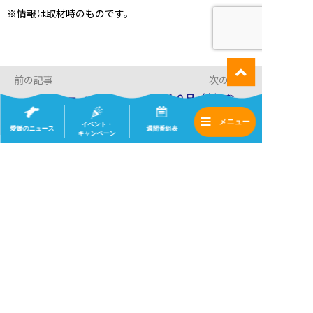
※情報は取材時のものです。
前の記事
次の記事
６月１０日（土）な
５月２０日（土）な
るちか！ 店舗情報
るちか！ 店舗情報
イベント・
愛媛のニュース
週間番組表
キャンペーン
一覧へ