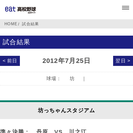
HOME
試合結果
試合結果
2012年7月25日
< 前日
翌日 >
球場：
坊
｜
坊っちゃんスタジアム
準々決勝： 丹原
VS
川之江