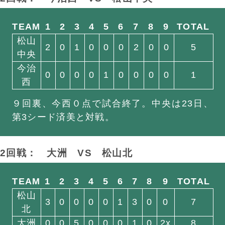
TEAM
1
2
3
4
5
6
7
8
9
TOTAL
松山
2
0
1
0
0
0
2
0
0
5
中央
今治
0
0
0
0
1
0
0
0
0
1
西
９回裏、今西０点で試合終了。中央は23日、
第3シード済美と対戦。
2回戦： 大洲
VS
松山北
TEAM
1
2
3
4
5
6
7
8
9
TOTAL
松山
3
0
0
0
0
1
3
0
0
7
北
大洲
0
0
5
0
0
0
1
0
2x
8