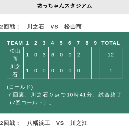
坊っちゃんスタジアム
2回戦： 川之石
VS
松山商
TEAM
1
2
3
4
5
6
7
8
9
TOTAL
松山
1
0
3
6
0
0
2
12
商
川之
1
0
0
0
0
0
0
1
石
(コールド)
７回裏、川之石０点で10時41分、試合終了
（7回コールド）。
2回戦： 八幡浜工
VS
川之江