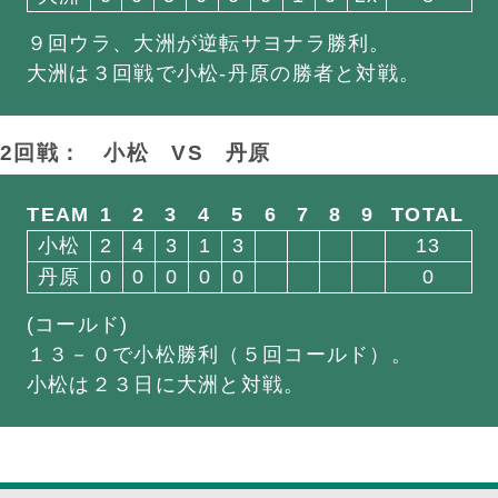
９回ウラ、大洲が逆転サヨナラ勝利。
大洲は３回戦で小松-丹原の勝者と対戦。
2回戦： 小松
VS
丹原
TEAM
1
2
3
4
5
6
7
8
9
TOTAL
小松
2
4
3
1
3
13
丹原
0
0
0
0
0
0
(コールド)
１３－０で小松勝利（５回コールド）。
小松は２３日に大洲と対戦。