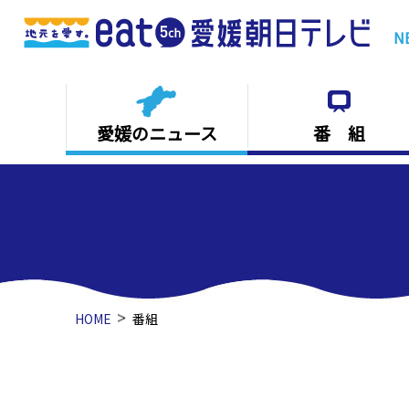
 中学生が「１日町長」に就任【愛媛】
N
愛媛のニュース
番 組
HOME
番組