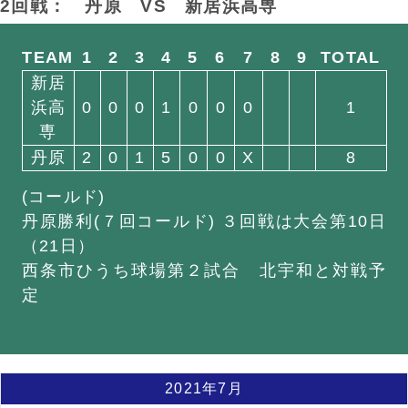
2回戦： 丹原
VS
新居浜高専
TEAM
1
2
3
4
5
6
7
8
9
TOTAL
新居
浜高
0
0
0
1
0
0
0
1
専
丹原
2
0
1
5
0
0
X
8
(コールド)
丹原勝利(７回コールド) ３回戦は大会第10日
（21日）
西条市ひうち球場第２試合 北宇和と対戦予
定
2021年7月