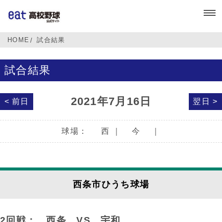
HOME
試合結果
試合結果
2021年7月16日
< 前日
翌日 >
球場：
西
｜
今
｜
西条市ひうち球場
2回戦： 西条
VS
宇和