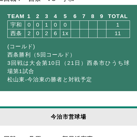
TEAM
1
2
3
4
5
6
7
8
9
TOTAL
宇和
0
0
1
0
0
1
西条
2
0
2
6
1x
11
(コールド)
西条勝利（5回コールド）
3回戦は大会第10日（21日）西条市ひうち球
場第1試合
松山東-今治東の勝者と対戦予定
今治市営球場