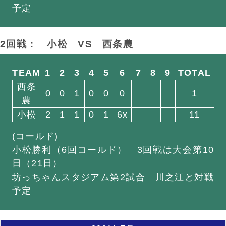
予定
2回戦： 小松
VS
西条農
TEAM
1
2
3
4
5
6
7
8
9
TOTAL
西条
0
0
1
0
0
0
1
農
小松
2
1
1
0
1
6x
11
(コールド)
小松勝利（6回コールド） 3回戦は大会第10
日（21日）
坊っちゃんスタジアム第2試合 川之江と対戦
予定