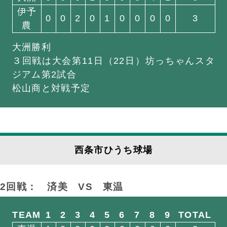
伊予
0
0
2
0
1
0
0
0
0
3
農
大洲勝利
３回戦は大会第11日（22日）坊っちゃんスタ
ジアム第2試合
松山商と対戦予定
西条市ひうち球場
2回戦： 済美
VS
東温
TEAM
1
2
3
4
5
6
7
8
9
TOTAL