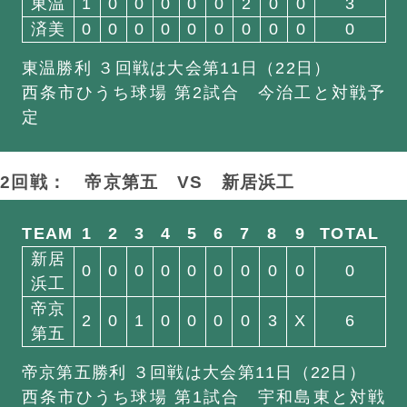
東温
1
0
0
0
0
0
2
0
0
3
済美
0
0
0
0
0
0
0
0
0
0
東温勝利 ３回戦は大会第11日（22日）
西条市ひうち球場 第2試合 今治工と対戦予
定
2回戦： 帝京第五
VS
新居浜工
TEAM
1
2
3
4
5
6
7
8
9
TOTAL
新居
0
0
0
0
0
0
0
0
0
0
浜工
帝京
2
0
1
0
0
0
0
3
X
6
第五
帝京第五勝利 ３回戦は大会第11日（22日）
西条市ひうち球場 第1試合 宇和島東と対戦