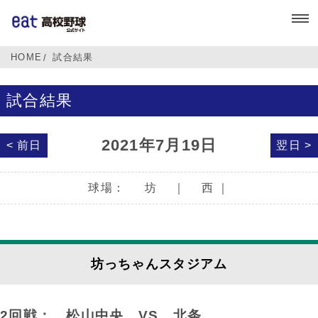
HOME
試合結果
試合結果
2021年7月19日
< 前日
翌日 >
球場：
坊
｜
西
｜
坊っちゃんスタジアム
2回戦： 松山中央
VS
北条