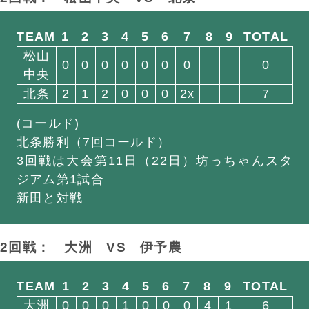
TEAM
1
2
3
4
5
6
7
8
9
TOTAL
松山
0
0
0
0
0
0
0
0
中央
北条
2
1
2
0
0
0
2x
7
(コールド)
北条勝利（7回コールド）
3回戦は大会第11日（22日）坊っちゃんスタ
ジアム第1試合
新田と対戦
2回戦： 大洲
VS
伊予農
TEAM
1
2
3
4
5
6
7
8
9
TOTAL
大洲
0
0
0
1
0
0
0
4
1
6