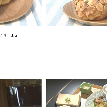
７４―１２