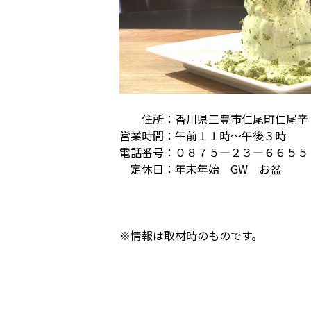
住所：香川県三豊市仁尾町仁尾辛
営業時間：午前１１時～午後３時
電話番号：０８７５―２３―６６５５
定休日：年末年始 GW お盆
※情報は取材時のものです。