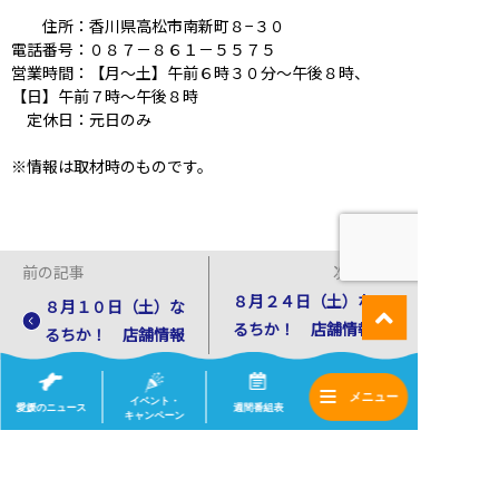
住所：香川県高松市南新町８−３０
電話番号：０８７－８６１－５５７５
営業時間：【月～土】午前６時３０分～午後８時、
【日】午前７時～午後８時
定休日：元日のみ
※情報は取材時のものです。
前の記事
次の記事
８月２４日（土）な
８月１０日（土）な
るちか！ 店舗情報
るちか！ 店舗情報
イベント・
一覧へ
愛媛のニュース
週間番組表
キャンペーン